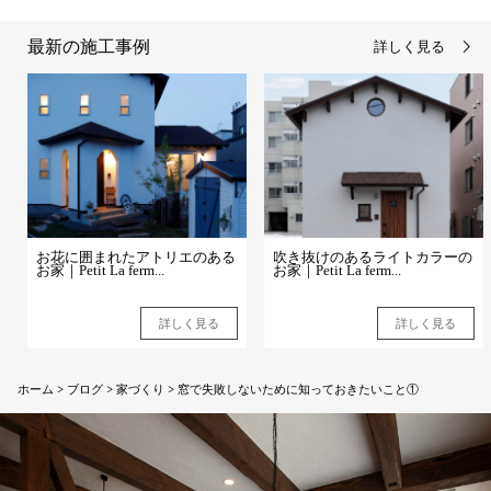
最新の施工事例
詳しく見る
お花に囲まれたアトリエのある
吹き抜けのあるライトカラーの
お家｜Petit La ferm...
お家｜Petit La ferm...
詳しく見る
詳しく見る
ホーム
>
ブログ
>
家づくり
>
窓で失敗しないために知っておきたいこと①