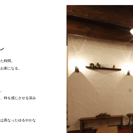
し
した時間。
るお家になる。
柱。
と、時を感じさせる深み
とは異なったゆるやかな