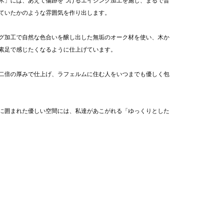
木」には、あえて傷跡をつけるエイジング加工を施し、まるで昔
ていたかのような雰囲気を作り出します。
グ加工で自然な色合いを醸し出した無垢のオーク材を使い、木か
素足で感じたくなるように仕上げています。
二倍の厚みで仕上げ、ラフェルムに住む人をいつまでも優しく包
に囲まれた優しい空間には、私達があこがれる「ゆっくりとした