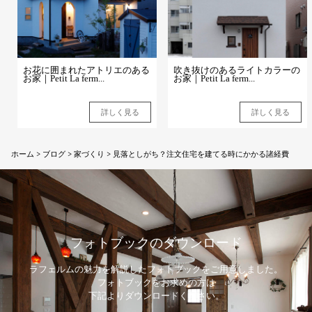
お花に囲まれたアトリエのある
吹き抜けのあるライトカラーの
お家｜Petit La ferm...
お家｜Petit La ferm...
詳しく見る
詳しく見る
ホーム
>
ブログ
>
家づくり
>
見落としがち？注文住宅を建てる時にかかる諸経費
フォトブックのダウンロード
ラフェルムの魅力を解説したフォトブックをご用意しました。
フォトブックをお求めの方は
下記よりダウンロードください。