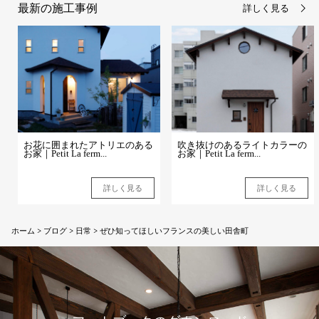
最新の施工事例
詳しく見る
お花に囲まれたアトリエのある
吹き抜けのあるライトカラーの
お家｜Petit La ferm...
お家｜Petit La ferm...
詳しく見る
詳しく見る
ホーム
>
ブログ
>
日常
>
ぜひ知ってほしいフランスの美しい田舎町