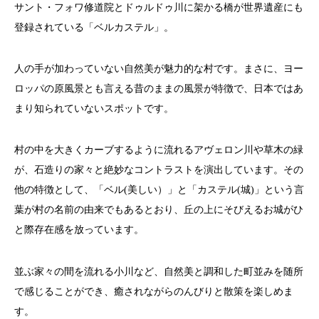
サント・フォワ修道院とドゥルドゥ川に架かる橋が世界遺産にも
登録されている「ベルカステル」。
人の手が加わっていない自然美が魅力的な村です。まさに、ヨー
ロッパの原風景とも言える昔のままの風景が特徴で、日本ではあ
まり知られていないスポットです。
村の中を大きくカーブするように流れるアヴェロン川や草木の緑
が、石造りの家々と絶妙なコントラストを演出しています。その
他の特徴として、「ベル(美しい）」と「カステル(城)」という言
葉が村の名前の由来でもあるとおり、丘の上にそびえるお城がひ
と際存在感を放っています。
並ぶ家々の間を流れる小川など、自然美と調和した町並みを随所
で感じることができ、癒されながらのんびりと散策を楽しめま
す。